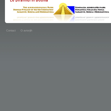
Contact
O avtorjih