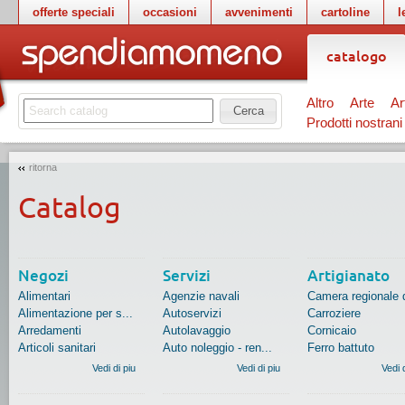
offerte speciali
occasioni
avvenimenti
cartoline
l
catalogo
Altro
Arte
Ar
Cerca
Prodotti nostrani
ritorna
Catalog
Negozi
Servizi
Artigianato
Alimentari
Agenzie navali
Camera regionale d
Alimentazione per s...
Autoservizi
Carroziere
Arredamenti
Autolavaggio
Cornicaio
Articoli sanitari
Auto noleggio - ren...
Ferro battuto
Vedi di piu
Vedi di piu
Vedi 