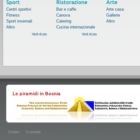
Sport
Ristorazione
Arte
Centri sportivi
Bar e caffe
Arte casa
Fitness
Canova
Gallerie
Sport invernali
Catering
Altro
Altro
Cucina internazionale
Vedi di piu
Vedi di piu
Le piramidi in Bosnia
Contact
O avtorjih