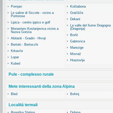
Pomjan
Koštabona
Le saline di Siccole - vicino a
Gračišče
Portorose
Dekani
Lipica - centro ippico e golf
La valle del fiume Dragogna
Monastero Kostanjevica vicino a
(Dragonja)
Nuova Gorizia
Boršt
Abitanti - Gradin - Hrvoji
Gabrovica
Bertoki - Bertocchi
Marezige
Krkavče
Movraž
Lopar
Hrastovlje
Kubed
Pule - complesso rurale
Mete interessanti della zona Alpina
Bled
Bohinj
Localitá termali
Rogaška Slatina
Dobrna