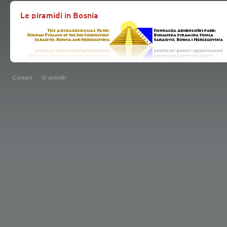
Le piramidi in Bosnia
Contact
O avtorjih