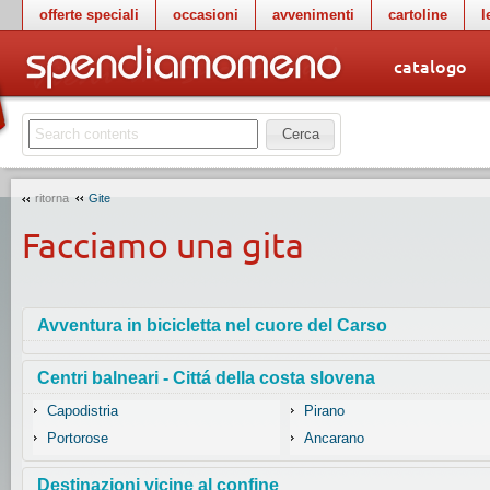
offerte speciali
occasioni
avvenimenti
cartoline
l
catalogo
Cerca
ritorna
Gite
Facciamo una gita
Avventura in bicicletta nel cuore del Carso
Centri balneari - Cittá della costa slovena
Capodistria
Pirano
Portorose
Ancarano
Destinazioni vicine al confine