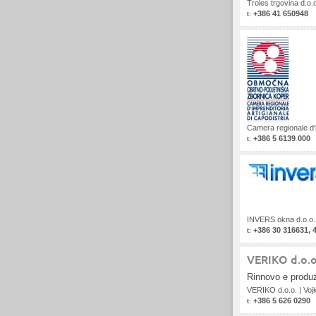
Troles trgovina d.o.
+386 41 650948
t:
Camera regionale d'i
+386 5 6139 000
t:
INVERS okna d.o.o
+386 30 316631, 
t:
VERIKO d.o.o
Rinnovo e produz
VERIKO d.o.o.
|
Voj
+386 5 626 0290
t: