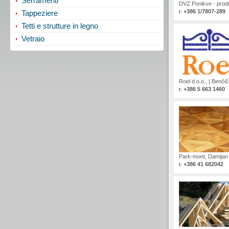
Serramenti
DVZ Ponikve - prod
+386 1/7807-289
Tappeziere
t:
Tetti e strutture in legno
Vetraio
Roel d.o.o.,
|
Benčič
+386 5 663 1460
t:
Park-mont, Damijan 
+386 41 682042
t: