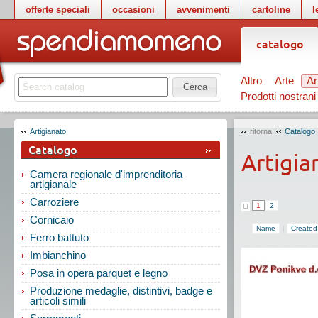
offerte speciali
occasioni
avvenimenti
cartoline
l
catalogo
Altro
Arte
Ar
Cerca
Prodotti nostrani
Artigianato
ritorna
Catalogo
Catalogo
Artigi
Camera regionale d'imprenditoria
artigianale
Carroziere
1
2
Cornicaio
Name
|
Created
Ferro battuto
Imbianchino
Posa in opera parquet e legno
Produzione medaglie, distintivi, badge e
articoli simili