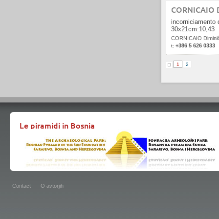
CORNICAIO Di
incorniciamento q
30x21cm:10,43
CORNICAIO Diminič
+386 5 626 0333
t:
1
2
Le piramidi in Bosnia
Contact
O avtorjih