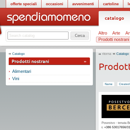
offerte speciali
occasioni
avvenimenti
cartoline
l
catalogo
Altro
Arte
Ar
Cerca
Prodotti nostrani
Catalogo
ritorna
Catalogo
Prodotti nostrani
Prodott
Alimentari
Vini
Name
|
Created
Posestvo - tenuta B
+386 53017656/3
t: