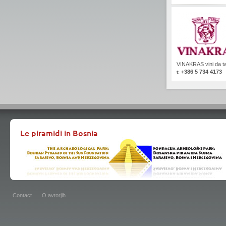
VINAKRAS vini da tav
+386 5 734 4173
t:
Le piramidi in Bosnia
Contact
O avtorjih