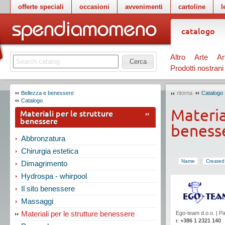
offerte speciali
occasioni
avvenimenti
cartoline
l
catalogo
Altro
Arte
Ar
Cerca
Prodotti nostrani
Bellezza e benessere
ritorna
Catalogo
Catalogo
Materia
Materiali per le strutture
benessere
beness
Abbronzatura
Chirurgia estetica
Name
|
Created
Dimagrimento
Hydrospa - whirpool
Il sito benessere
Massaggi
Materiali per le strutture benessere
Ego-team d.o.o.
|
Pa
+386 1 2321 140
t: