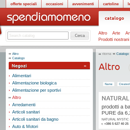
offerte speciali
occasioni
avvenimenti
cartoline
l
catalogo
Altro
Arte
Ar
Cerca
Prodotti nostrani
Altro
ritorna
Catalogo
Catalogo
Altro
Negozi
Alimentari
Alimentazione biologica
Name
|
Created
Alimentazione per sportivi
NATURAL 
Altro
Arredamenti
prodotti a ba
Articoli sanitari
PURE da 6,
Articoli sanitari da bagno
NATURAL MYSTIC s
+386 5 627 40 25
t:
Auto & Motori