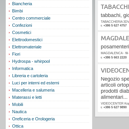
Biancheria
TABACCH
Bimbi
tabbachi, gior
Centro commerciale
TABACCHERIA 3DV
Confezioni
+386 5 627 4757
t:
Cosmetici
MAGDALENC
Elettrodomestici
posamenteria
Elettromateriale
MAGDALENCA - fili 
Fiori
+386 5 663 2220
t:
Hydrospa - whirpool
Informatica
VIDEOCEN
Libreria e cartoleria
Negozio speci
Luci per interni ed esterni
articoli orto
Macelleria e salumeria
prodotti dia
alimentari...
Materassi e letti
VIDEOCENTER Kop
Mobili
+386 5 627 9890
t:
Nautica
Oreficeria e Orologeria
Ottica