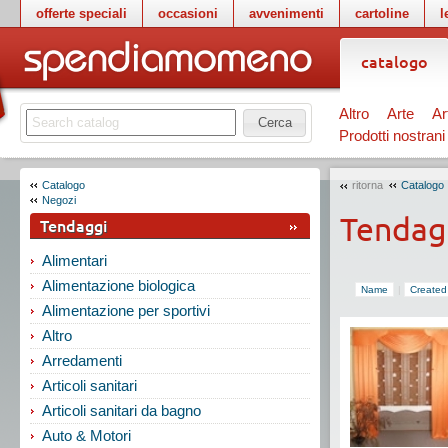
offerte speciali
occasioni
avvenimenti
cartoline
l
catalogo
Altro
Arte
Ar
Cerca
Prodotti nostrani
Catalogo
ritorna
Catalogo
Negozi
Tendag
Tendaggi
Alimentari
Alimentazione biologica
Name
|
Created
Alimentazione per sportivi
Altro
Arredamenti
Articoli sanitari
Articoli sanitari da bagno
Auto & Motori