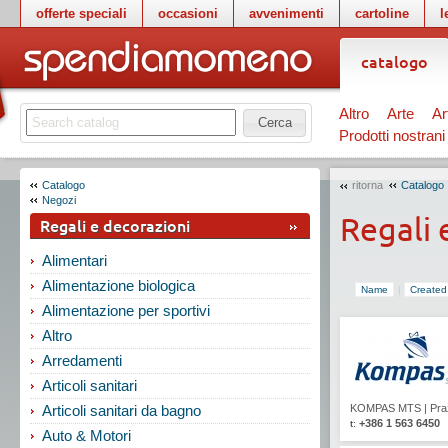
offerte speciali
occasioni
avvenimenti
cartoline
l
catalogo
Altro
Arte
Ar
Cerca
Prodotti nostrani
Catalogo
ritorna
Catalogo
Negozi
Regali 
Regali e decorazioni
Alimentari
Alimentazione biologica
Name
|
Created
Alimentazione per sportivi
Altro
Arredamenti
Articoli sanitari
KOMPAS MTS
|
Pra
Articoli sanitari da bagno
+386 1 563 6450
t:
Auto & Motori