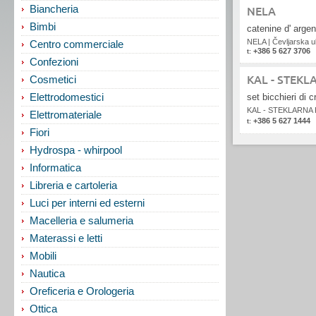
NELA
Biancheria
Bimbi
catenine d' argent
NELA
|
Čevljarska u
Centro commerciale
+386 5 627 3706
t:
Confezioni
KAL - STEK
Cosmetici
Elettrodomestici
set bicchieri di c
KAL - STEKLARNA
Elettromateriale
+386 5 627 1444
t:
Fiori
Hydrospa - whirpool
Informatica
Libreria e cartoleria
Luci per interni ed esterni
Macelleria e salumeria
Materassi e letti
Mobili
Nautica
Oreficeria e Orologeria
Ottica