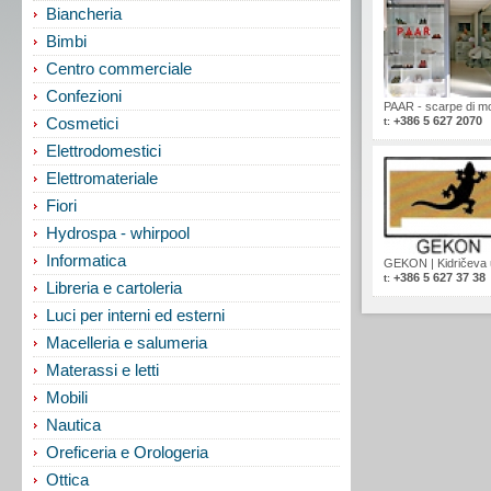
Biancheria
Bimbi
Centro commerciale
Confezioni
PAAR - scarpe di m
+386 5 627 2070
Cosmetici
t:
Elettrodomestici
Elettromateriale
Fiori
Hydrospa - whirpool
Informatica
GEKON
|
Kidričeva 
+386 5 627 37 38
t:
Libreria e cartoleria
Luci per interni ed esterni
Macelleria e salumeria
Materassi e letti
Mobili
Nautica
Oreficeria e Orologeria
Ottica