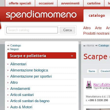
offerte speciali
occasioni
avvenimenti
cartoline
l
catalogo
Altro
Arte
Ar
Cerca
Prodotti nostrani
Catalogo
ritorna
Catalogo
Negozi
Scarpe 
Scarpe e pelletteria
Alimentari
Alimentazione biologica
Name
|
Created
Alimentazione per sportivi
Altro
Arredamenti
Articoli sanitari
Manufaktura d.d.
|
S
+386 5 3330 290
Articoli sanitari da bagno
t:
Auto & Motori